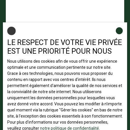
LE RESPECT DE VOTRE VIE PRIVÉE
EST UNE PRIORITÉ POUR NOUS
Nous utilisons des cookies afin de vous offrir une expérience
optimale et une communication pertinente sur notre site.
Grace à ces technologies, nous pouvons vous proposer du
contenu en rapport avec vos centres d'intérêt. Ils nous
permettent également d'améliorer la qualité de nos services et
OKSANA GOLOVIN
la convivialité de notre site internet. Nous utiliserons
NÉGOCIATRICE IMMOBILIÈRE
uniquement les données personnelles pour lesquelles vous
avez donné votre accord. Vous pouvez les modifier à n'importe
Strasbourg et alentours
quel moment via la rubrique ″Gérer les cookies″ en bas de notre
site, à l'exception des cookies essentiels à son fonctionnement.
+33 6 64 53 87 56
Pour plus d'informations sur vos données personnelles,
Envoyer un e-mail
veuillez consulter
notre politique de confidentialité
.