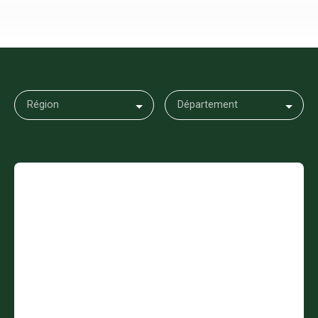
Région
Département