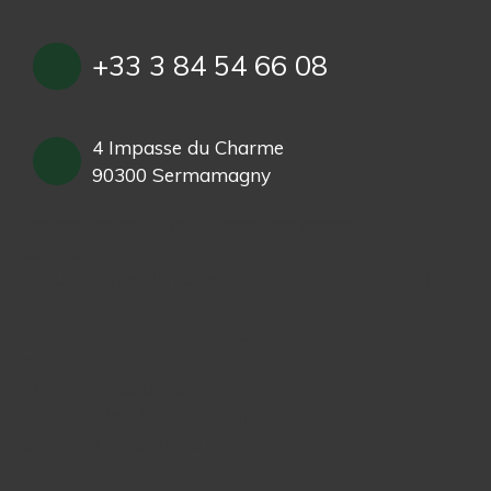
+33 3 84 54 66 08
4 Impasse du Charme
90300 Sermamagny
Lorem ipsum dolor sit amet, consectetur
adipiscing elit.
In dui ex, fringilla eu velit vitae, fringilla eleifend
sem.
Aliquam aliquam ante orci, a mattis ex facilisis
et.
In at tristique purus.
Mauris vehicula ultricies viverra.
Ut tristique nec nunc nec tempor.
In ha