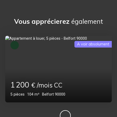
Vous apprécierez
également
A voir absolument
1 200
€ /mois CC
5
pièces
104
m²
Belfort 90000