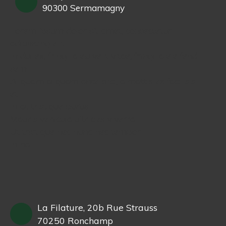
90300 Sermamagny
Lorem ipsum dolor sit amet, consectetur
adipiscing elit.
In dui ex, fringilla eu velit vitae, fringilla eleifend
sem.
Aliquam aliquam ante orci, a mattis ex facilisis
et.
In at tristique purus.
Mauris vehicula ultricies viverra.
Ut tristique nec nunc nec tempor.
In ha
La Filature, 20b Rue Strauss
70250 Ronchamp