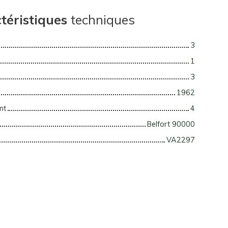
téristiques
techniques
3
1
3
1962
nt
4
Belfort 90000
VA2297