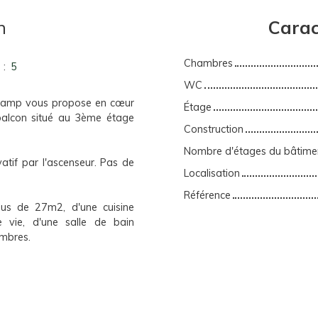
n
Carac
Chambres
s
:
5
WC
hamp vous propose en cœur
Étage
alcon situé au 3ème étage
Construction
Nombre d'étages du bâtime
atif par l'ascenseur. Pas de
Localisation
Référence
us de 27m2, d'une cuisine
e vie, d'une salle de bain
ambres.