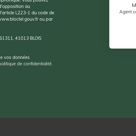
M
 d'opposition au
Agent c
'article L223-1 du code de
 www.bloctel.gouv.fr ou par
CS 61311, 41013 BLOIS
 de vos données
politique de confidentialité
.