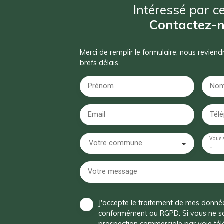
Intéressé par ce
Contactez-
Merci de remplir le formulaire, nous revien
brefs délais.
Prénom
No
Email
Tél
Vous 
Votre commune
-
Votre message
J'accepte le traitement de mes donné
conformément au RGPD. Si vous ne sou
prospection commerciale par voie té