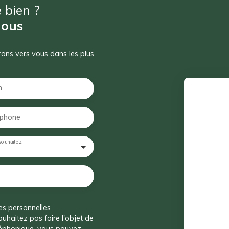
 bien ?
nous
drons vers vous dans les plus
m
éphone
souhaitez
es personnelles
haitez pas faire l'objet de
léphonique, vous pouvez