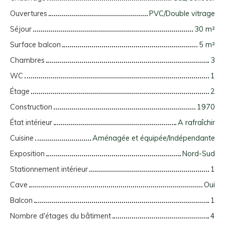
Ouvertures
PVC/Double vitrage
Séjour
30
m²
Surface balcon
5
m²
Chambres
3
WC
1
Étage
2
Construction
1970
État intérieur
A rafraîchir
Cuisine
Aménagée et équipée/Indépendante
Exposition
Nord-Sud
Stationnement intérieur
1
Cave
Oui
Balcon
1
Nombre d'étages du bâtiment
4