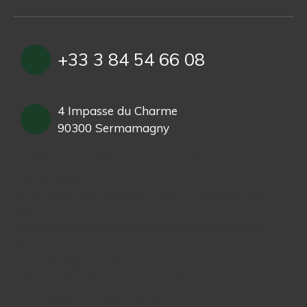
+33 3 84 54 66 08
4 Impasse du Charme
90300 Sermamagny
Lorem ipsum dolor sit amet, consectetur
adipiscing elit.
In dui ex, fringilla eu velit vitae, fringilla eleifend
sem.
Aliquam aliquam ante orci, a mattis ex facilisis
et.
In at tristique purus.
Mauris vehicula ultricies viverra.
Ut tristique nec nunc nec tempor.