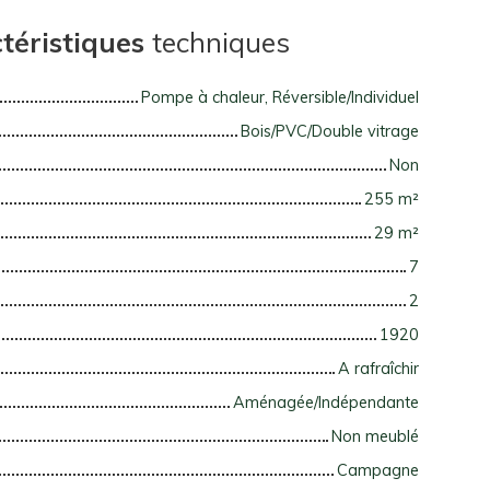
téristiques
techniques
Pompe à chaleur, Réversible/Individuel
Bois/PVC/Double vitrage
Non
255
m²
29
m²
7
2
1920
A rafraîchir
Aménagée/Indépendante
Non meublé
Campagne