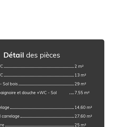
Détail
des pièces
VC
2 m²
VC
13 m²
- Sol bois
29 m²
baignoire et douche +WC - Sol
7,55 m²
relage
14,60 m²
 carrelage
27,60 m²
rre
25 m²