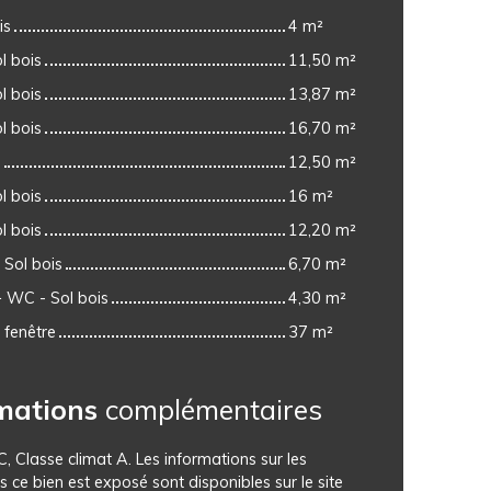
is
4 m²
l bois
11,50 m²
l bois
13,87 m²
l bois
16,70 m²
s
12,50 m²
l bois
16 m²
l bois
12,20 m²
 Sol bois
6,70 m²
+ WC - Sol bois
4,30 m²
 fenêtre
37 m²
mations
complémentaires
C, Classe climat A. Les informations sur les
s ce bien est exposé sont disponibles sur le site