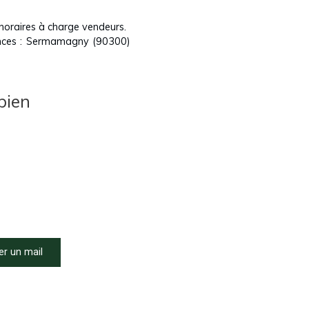
noraires à charge vendeurs.
ences : Sermamagny (90300)
bien
r un mail