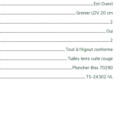
Est-Ouest
Grenier LDV 20 cm
2
Oui
2
Tout à l'égout conforme
Tuilles terre cuite rouge
Plancher-Bas 70290
TS-24302-VL