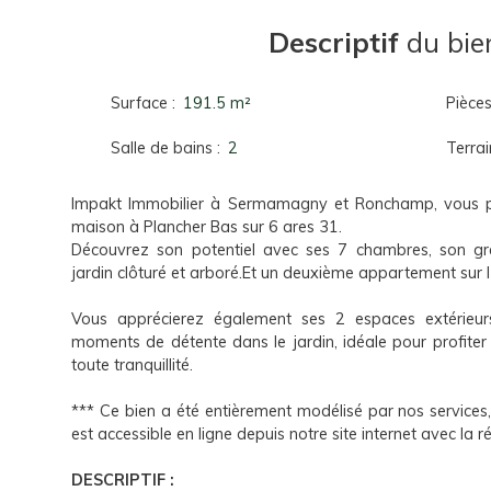
Descriptif
du bie
Surface
:
191.5
m²
Pièce
Salle de bains
:
2
Terrai
Impakt Immobilier à Sermamagny et Ronchamp, vous pré
maison à Plancher Bas sur 6 ares 31.
Découvrez son potentiel avec ses 7 chambres, son g
jardin clôturé et arboré.Et un deuxième appartement sur l ‘
Vous apprécierez également ses 2 espaces extérieur
moments de détente dans le jardin, idéale pour profiter 
toute tranquillité.
*** Ce bien a été entièrement modélisé par nos services, u
est accessible en ligne depuis notre site internet avec la
DESCRIPTIF :