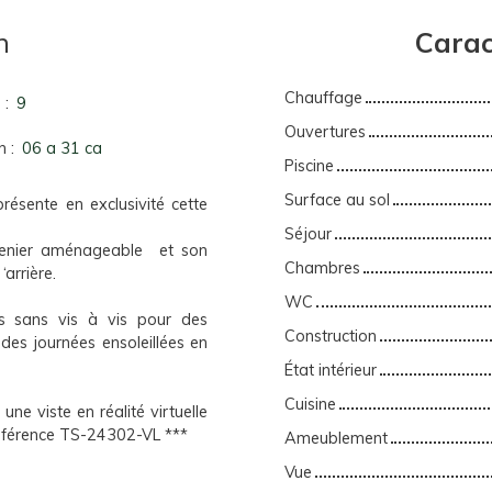
n
Carac
Chauffage
s
:
9
Ouvertures
n
:
06 a 31 ca
Piscine
Surface au sol
sente en exclusivité cette
Séjour
renier aménageable et son
Chambres
arrière.
WC
s sans vis à vis pour des
Construction
des journées ensoleillées en
État intérieur
Cuisine
ne viste en réalité virtuelle
 référence TS-24302-VL ***
Ameublement
Vue