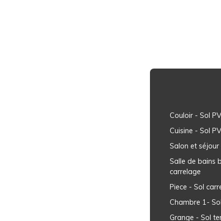
Couloir - Sol P
Cuisine - Sol P
Salon et séjour 
Salle de bains 
carrelage
Piece - Sol car
Chambre 1- Sol
Grange - Sol te