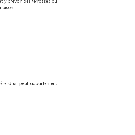
et y prévoir des terrasses au
 maison.
ière d un petit appartement