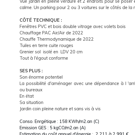
Vue jardin en pleine verdure et 2 endroits pour se poser 
calme. Un parking pour 2 ou 3 voitures sur le côtés de la
CÔTÉ TECHNIQUE :
Fenêtres PVC et bois double vitrage avec volets bois
Chauffage PAC Air/Air de 2022
Chauffe Thermodynamique de 2022
Tuiles en terre cuite rouges
Grenier sol isolé en LDV 20 cm
Tout à l'égout conforme
SES PLUS :
Son énorme potentiel
La possibilité d'aménager avec une dépendance à l 'arr
ou bureaux
En état
Sa situation
Jardin coin pleine nature et sans vis à vis
Conso. Enrgétique : 158 KWh/m2.an (C)
Emission GES : 5 kgCO/m2.an (A)
Estimation du coût annuel d'énergie : 2 211 à 2 991 €