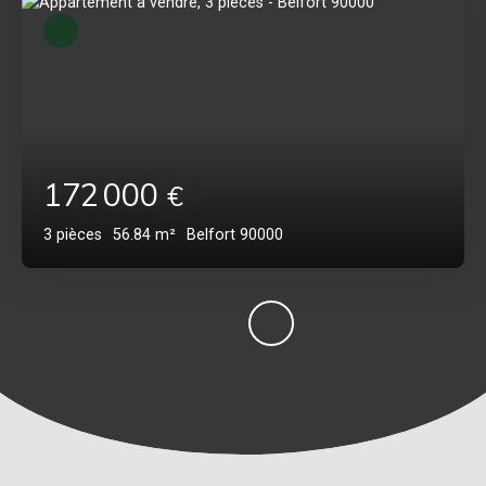
172 000
€
3
pièces
56.84
m²
Belfort 90000