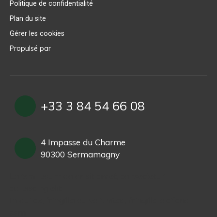
Politique de confidentialité
Plan du site
Gérer les cookies
Propulsé par
+33 3 84 54 66 08
4 Impasse du Charme
90300 Sermamagny
Lorem ipsum dolor sit amet, consectetur
adipiscing elit.
In dui ex, fringilla eu velit vitae, fringilla eleifend
sem.