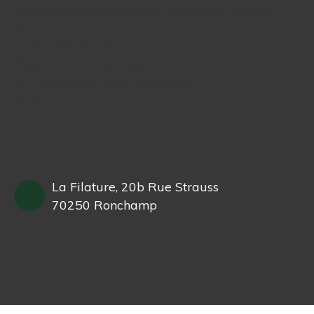
Aliquam aliquam ante orci, a mattis ex facilisis
et.
In at tristique purus.
Mauris vehicula ultricies viverra.
Ut tristique nec nunc nec tempor.
In ha
La Filature, 20b Rue Strauss
70250 Ronchamp