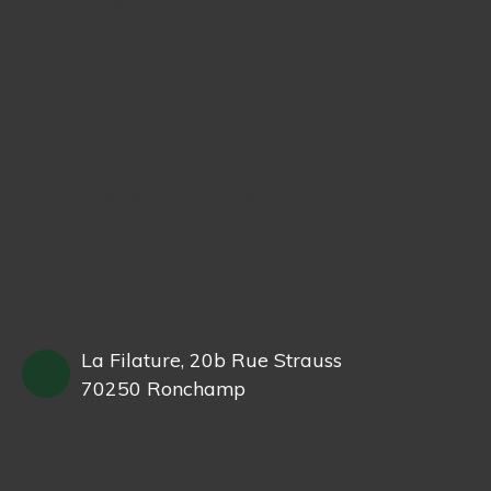
adipiscing elit.
In dui ex, fringilla eu velit vitae, fringilla eleifend
sem.
Aliquam aliquam ante orci, a mattis ex facilisis
et.
In at tristique purus.
Mauris vehicula ultricies viverra.
Ut tristique nec nunc nec tempor.
In ha
La Filature, 20b Rue Strauss
70250 Ronchamp